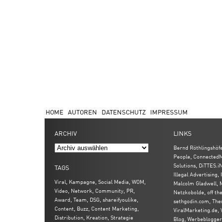
HOME
AUTOREN
DATENSCHUTZ
IMPRESSUM
ARCHIV
LINKS
Bernd Röthlingshöf
,
People
ConnectedM
,
Solutions
DiTTES.i
TAGS
,
Illegal Advertising
,
,
,
,
Viral
Kampagne
Social Media
WOM
,
Malcolm Gladwell
,
,
,
,
Video
Network
Community
PR
,
Netzkobolde
off th
,
,
,
,
Award
Team
DSG
shareifyoulike
,
sethgodin.com
The
,
,
,
Content
Buzz
Content Marketing
,
ViralMarketing.de
,
,
Distribution
Kreation
Strategie
,
Blog
Werbeblogger