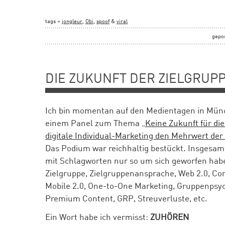
tags »
jongleur
,
Obi
,
spoof
&
viral
gepo
DIE ZUKUNFT DER ZIELGRUP
Ich bin momentan auf den Medientagen in Mün
einem Panel zum Thema
„Keine Zukunft für di
digitale Individual-Marketing den Mehrwert de
Das Podium war reichhaltig bestückt. Insgesam
mit Schlagworten nur so um sich geworfen habe
Zielgruppe, Zielgruppenansprache, Web 2.0, Co
Mobile 2.0, One-to-One Marketing, Gruppenpsyc
Premium Content, GRP, Streuverluste, etc.
Ein Wort habe ich vermisst:
ZUHÖREN