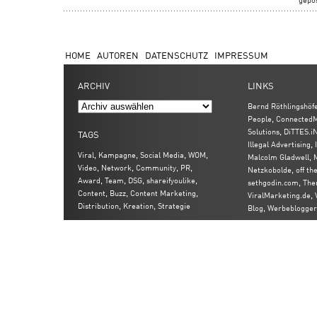
HOME
AUTOREN
DATENSCHUTZ
IMPRESSUM
ARCHIV
LINKS
Bernd Röthlingshöf
,
People
ConnectedM
,
Solutions
DiTTES.i
TAGS
,
Illegal Advertising
,
,
,
,
Viral
Kampagne
Social Media
WOM
,
Malcolm Gladwell
,
,
,
,
Video
Network
Community
PR
,
Netzkobolde
off th
,
,
,
,
Award
Team
DSG
shareifyoulike
,
sethgodin.com
The
,
,
,
Content
Buzz
Content Marketing
,
ViralMarketing.de
,
,
Distribution
Kreation
Strategie
,
Blog
Werbeblogger