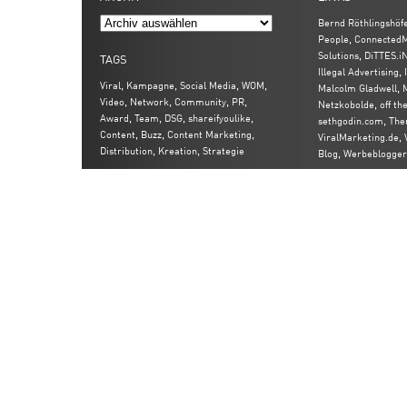
Bernd Röthlingshöf
,
People
ConnectedM
,
Solutions
DiTTES.i
TAGS
,
Illegal Advertising
,
,
,
,
Viral
Kampagne
Social Media
WOM
,
Malcolm Gladwell
,
,
,
,
Video
Network
Community
PR
,
Netzkobolde
off th
,
,
,
,
Award
Team
DSG
shareifyoulike
,
sethgodin.com
The
,
,
,
Content
Buzz
Content Marketing
,
ViralMarketing.de
,
,
Distribution
Kreation
Strategie
,
Blog
Werbeblogger