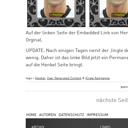
Auf der linken Seite der Embedded Link von He
Orginal.
UPDATE: Nach einigen Tagen nervt der Jingle 
wenig. Daher ist das linke Bild jetzt ein Perman
auf die Henkel Seite bringt.
tags »
Henkel
,
User Generated Content
&
Virale Kampagne
gepo
nächste Sei
HOME
AUTOREN
DATENSCHUTZ
IMPRESSUM
ARCHIV
LINKS