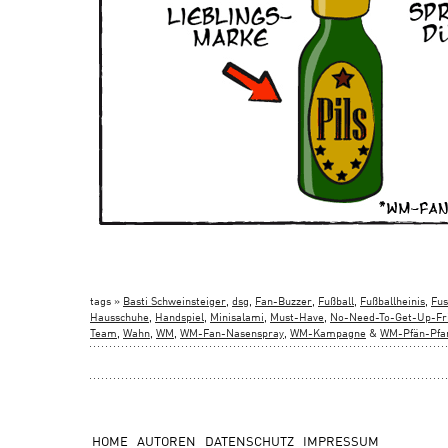
tags »
Basti Schweinsteiger
,
dsg
,
Fan-Buzzer
,
Fußball
,
Fußballheinis
,
Fus
Hausschuhe
,
Handspiel
,
Minisalami
,
Must-Have
,
No-Need-To-Get-Up-Fr
Team
,
Wahn
,
WM
,
WM-Fan-Nasenspray
,
WM-Kampagne
&
WM-Pfän-Pfa
HOME
AUTOREN
DATENSCHUTZ
IMPRESSUM