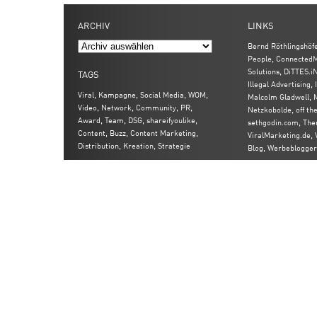
ARCHIV
LINKS
Bernd Röthlingshöf
,
People
ConnectedM
,
Solutions
DiTTES.i
TAGS
,
Illegal Advertising
,
,
,
,
Viral
Kampagne
Social Media
WOM
,
Malcolm Gladwell
,
,
,
,
Video
Network
Community
PR
,
Netzkobolde
off th
,
,
,
,
Award
Team
DSG
shareifyoulike
,
sethgodin.com
The
,
,
,
Content
Buzz
Content Marketing
,
ViralMarketing.de
,
,
Distribution
Kreation
Strategie
,
Blog
Werbeblogger